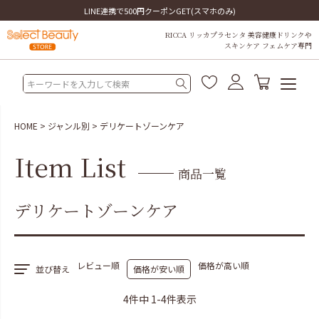
LINE連携で500円クーポンGET(スマホのみ)
RICCA リッカプラセンタ 美容健康ドリンクや
スキンケア フェムケア専門
HOME
ジャンル別
デリケートゾーンケア
Item List
商品一覧
デリケートゾーンケア
レビュー順
価格が高い順
並び替え
価格が安い順
4
件中
1
-
4
件表示