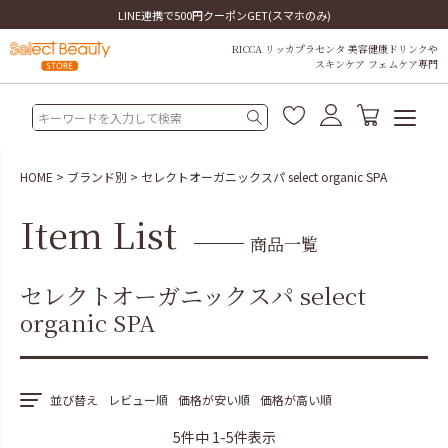
LINE連携で500円クーポンGET(スマホのみ)
RICCA リッカプラセンタ 美容健康ドリンクや
スキンケア フェムケア専門
HOME
ブランド別
セレクトオーガニックスパ select organic SPA
Item List
商品一覧
セレクトオーガニックスパ select
organic SPA
並び替え
レビュー順
価格が安い順
価格が高い順
5
件中
1
-
5
件表示