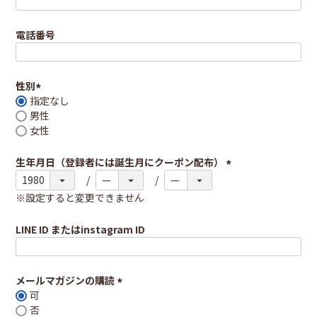
(
必
須
電話番号
)
性別
指定なし
(
男性
必
女性
須
)
生年月日（登録者には誕生月にクーポン配布）
(
必
※設定すると変更できません
須
)
LINE ID またはinstagram ID
メールマガジンの購読
可
(
否
必