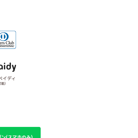
ペイディ
可能）
ポン(スマホのみ)