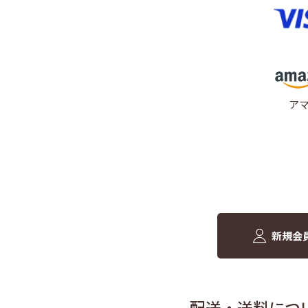
ア
新規会
配送・送料につ