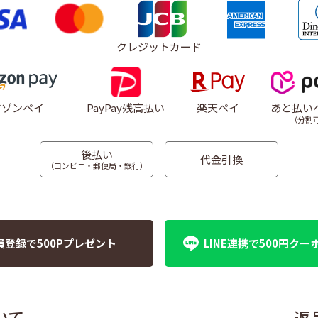
クレジットカード
マゾンペイ
PayPay残高払い
楽天ペイ
あと払い
（分割
後払い
代金引換
（コンビニ・郵便局・銀行）
員登録で500Pプレゼント
LINE連携で500円クー
いて
返