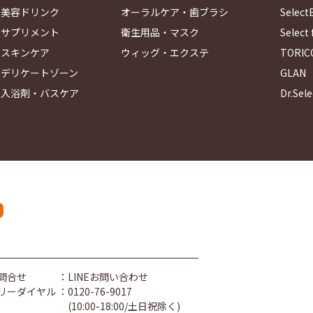
美容ドリンク
オーラルケア・歯ブラシ
Select
サプリメント
衛生用品・マスク
Select f
スキンケア
ウィッグ・エクステ
TORIC
デリケートゾーン
GLAN
入浴剤・バスケア
Dr.Sele
問合せ
：LINEお問い合わせ
リーダイヤル
：0120-76-9017
(10:00-18:00/土日祝除く)