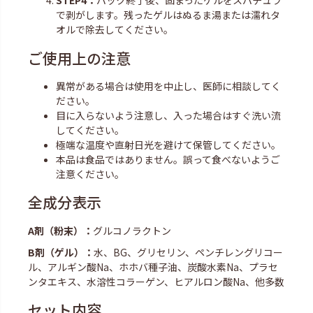
STEP4：
パック終了後、固まったゲルをスパチュラ
で剥がします。残ったゲルはぬるま湯または濡れタ
オルで除去してください。
ご使用上の注意
異常がある場合は使用を中止し、医師に相談してく
ださい。
目に入らないよう注意し、入った場合はすぐ洗い流
してください。
極端な温度や直射日光を避けて保管してください。
本品は食品ではありません。誤って食べないようご
注意ください。
全成分表示
A剤（粉末）：
グルコノラクトン
B剤（ゲル）：
水、BG、グリセリン、ペンチレングリコー
ル、アルギン酸Na、ホホバ種子油、炭酸水素Na、プラセ
ンタエキス、水溶性コラーゲン、ヒアルロン酸Na、他多数
セット内容