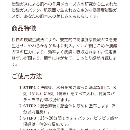
炭酸ガスによる肌への作用メカニズムの研究から生まれた
炭酸ガスパック。肌表面で生まれる安定的な高濃度炭酸ガ
スが、あなたの肌本来の美しさをもたらします。
商品特徴
独自の炭酸生成法により、安定的で高濃度な炭酸ガスを発
生させ、やわらかなゲル中に封入。ゲルが閉じこめた炭酸
ガスの圧力により、効率よく皮膚に吸収されます。使用後
はゲルが固まり、簡単にはがせて、しっとり感が持続しま
す。
ご使用方法
STEP1：
洗顔後、水分を拭き取った清潔な肌に、B
剤（ゲル）にA剤（粉末）をすべて入れ、付属スパ
チュラで約30秒混ぜます。
STEP2：
混合直後に顔全体に厚めに塗布します（5
分以内推奨）。
STEP3：
15～20分間そのままパック。ピリピリ感や
温感は一時的な反応です。