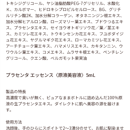
トキシジグリコール、ヤシ油脂肪酸PEG-7グリセリル、水酸化
Ｋ、カルボマー、ヒドロキシプロピルセルロース、BG、グリチ
ルリチン酸2K、加水分解コラーゲン、オタネニンジン根エキス、
加水分解ヒアルロン酸、ローズマリー葉エキス、ブドウつるエキ
ス、プラセンタエキス、セイヨウオトギリソウ花／葉／茎エキ
ス、カミツレ花エキス、トウキンセンカ花エキス、フユボダイジ
ュ花エキス、ヤグルマギク花エキス、ローマカミツレ花エキス、
アーチチョーク葉エキス、ハマメリスエキス、カキタンニン、ウ
ワウルシ葉エキス、コメエキス、ムラサキ根エキス、ペンチレン
グリコール、クエン酸、ベルガモット果実油
プラセンタ エッセンス〈原液美容液〉5mL
製品の特長
高濃度で臭いが無く、ピュアなままボトルに詰め込んだ100％原
液の生プラセンタエキス。ダイレクトに肌へ美容の源を届けま
す。
使用方法
洗顔後、手のひらにスポイトで2〜3滴分のせて、お肌に馴染ませ