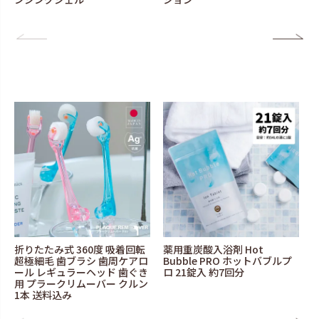
折りたたみ式 360度 吸着回転
薬用重炭酸入浴剤 Hot
超極細毛 歯ブラシ 歯周ケアロ
Bubble PRO ホットバブルプ
ール レギュラーヘッド 歯ぐき
ロ 21錠入 約7回分
用 プラークリムーバー クルン
1本 送料込み