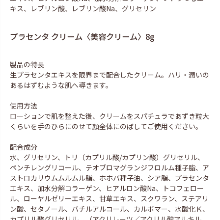
キス、レブリン酸、レブリン酸Na、グリセリン
プラセンタ クリーム〈美容クリーム〉8g
製品の特長
生プラセンタエキスを限界まで配合したクリーム。ハリ・潤いの
あるはずむような肌へ導きます。
使用方法
ローションで肌を整えた後、クリームをスパチュラであずき粒大
くらいを手のひらにのせて顔全体にのばしてご使用ください。
配合成分
水、グリセリン、トリ（カプリル酸/カプリン酸）グリセリル、
ペンチレングリコール、テオブロマグランジフロルム種子脂、ア
ストロカリウムムルムル脂、ホホバ種子油、シア脂、プラセンタ
エキス、加水分解コラーゲン、ヒアルロン酸Na、トコフェロー
ル、ローヤルゼリーエキス、甘草エキス、スクワラン、ステアリ
ン酸、セタノール、バチルアルコール、カルボマー、水酸化Ｋ、
カプリル酸グリセリル、（アクリレーツ／アクリル酸アルキル