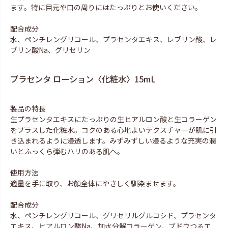
ます。特に目元や口の周りにはたっぷりとお使いください。
配合成分
水、ペンチレングリコール、プラセンタエキス、レブリン酸、レ
ブリン酸Na、グリセリン
プラセンタ ローション〈化粧水〉15mL
製品の特長
生プラセンタエキスにたっぷりの生ヒアルロン酸と生コラーゲン
をプラスした化粧水。コクのある心地よいテクスチャーが肌に引
き込まれるように浸透します。みずみずしい浸るような充実の潤
いとふっくら弾むハリのある肌へ。
使用方法
適量を手に取り、お顔全体にやさしく馴染ませます。
配合成分
水、ペンチレングリコール、グリセリルグルコシド、プラセンタ
エキス、ヒアルロン酸Na、加水分解コラーゲン、ブドウつるエ