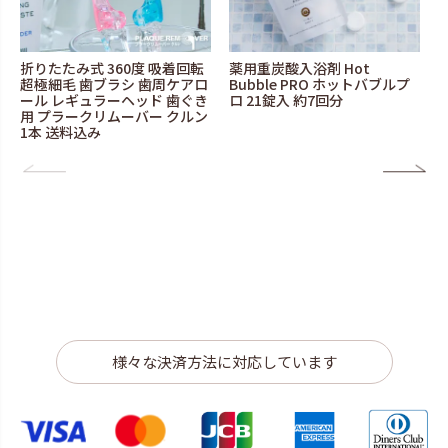
折りたたみ式 360度 吸着回転
薬用重炭酸入浴剤 Hot
超極細毛 歯ブラシ 歯周ケアロ
Bubble PRO ホットバブルプ
ール レギュラーヘッド 歯ぐき
ロ 21錠入 約7回分
用 プラークリムーバー クルン
1本 送料込み
様々な決済方法に対応しています